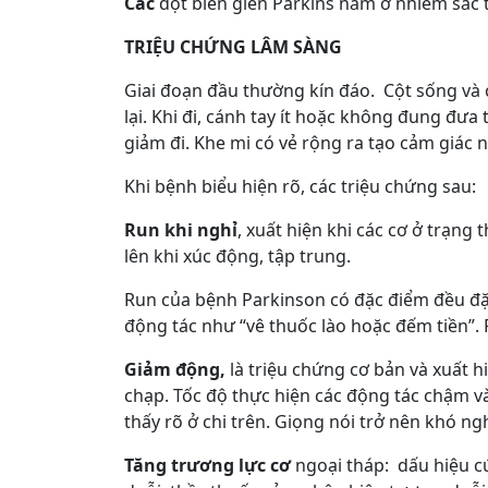
Các
đột biến gien Parkins nằm ở nhiễm sắc 
TRIỆU CHỨNG LÂM SÀNG
Giai đoạn đầu thường kín đáo. Cột sống và
lại. Khi đi, cánh tay ít hoặc không đung đư
giảm đi. Khe mi có vẻ rộng ra tạo cảm giác 
Khi bệnh biểu hiện rõ, các triệu chứng sau:
Run khi nghỉ
, xuất hiện khi các cơ ở trạng
lên khi xúc động, tập trung.
Run của bệnh Parkinson có đặc điểm đều đặn
động tác như “vê thuốc lào hoặc đếm tiền”. 
Giảm động,
là triệu chứng cơ bản và xuất 
chạp. Tốc độ thực hiện các động tác chậm v
thấy rõ ở chi trên. Giọng nói trở nên khó n
Tăng trương lực cơ
ngoại tháp: dấu hiệu c