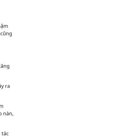
chậm
t cũng
 tăng
ây ra
ậm
o nàn,
 tác