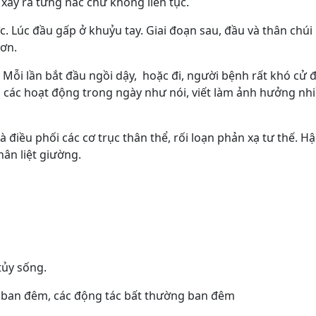
xảy ra từng nấc chứ không liên tục.
. Lúc đầu gấp ở khuỷu tay. Giai đoạn sau, đầu và thân chúi 
hơn.
 Mỗi lần bắt đầu ngồi dậy, hoặc đi, người bệnh rất khó cử 
ả các hoạt động trong ngày như nói, viết làm ảnh hưởng nhi
 điều phối các cơ trục thân thể, rối loạn phản xạ tư thế. H
ân liệt giường.
tủy sống.
vi ban đêm, các động tác bất thường ban đêm