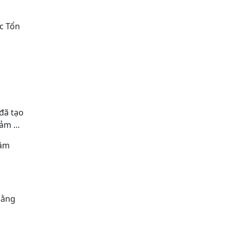
c Tổn
đã tạo
cảm …
lâm
bằng