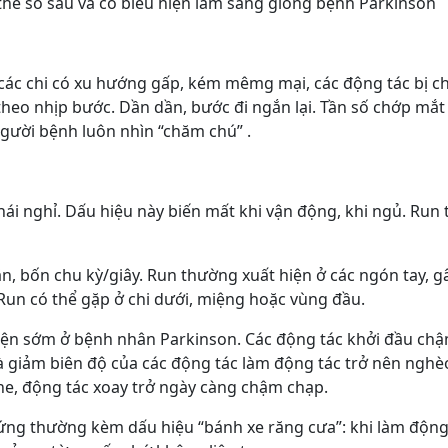
thể số sáu và có biểu hiện lâm sàng giống bệnh Parkinson
 các chi có xu hướng gấp, kém mêmg mại, các động tác bị 
a theo nhịp bước. Dần dần, bước đi ngắn lại. Tần số chớp mắ
người bệnh luôn nhìn “chăm chú” .
 thái nghỉ. Dấu hiệu này biến mất khi vận động, khi ngủ. Run
, bốn chu kỳ/giây. Run thường xuất hiện ở các ngón tay, g
Run có thể gặp ở chi dưới, miệng hoặc vùng đầu.
hiện sớm ở bệnh nhân Parkinson. Các động tác khởi đầu ch
à giảm biên độ của các động tác làm động tác trở nên nghè
ghe, động tác xoay trở ngày càng chậm chạp.
ứng thường kèm dấu hiệu “bánh xe răng cưa”: khi làm động