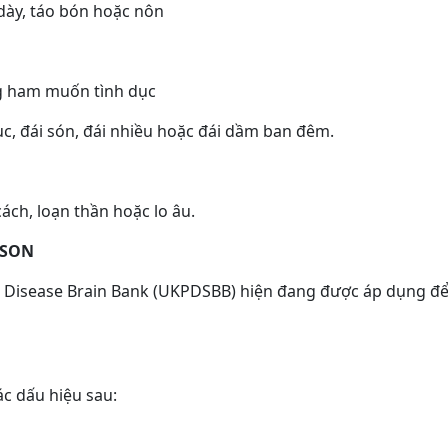
 dày, táo bón hoặc nôn
ng ham muốn tình dục
ục, đái són, đái nhiều hoặc đái dầm ban đêm.
ách, loạn thần hoặc lo âu.
NSON
s Disease Brain Bank (UKPDSBB) hiện đang được áp dụng đ
c dấu hiệu sau: