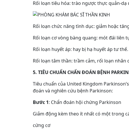
Rối loạn tiêu hóa: trào ngược thực quản-dạ
Rối loạn chức năng tình dục: giảm hoặc tă
Rối loạn cơ vòng bàng quang: mót đái liên t
Rối loạn huyết áp: hay bị hạ huyết áp tư thế.
Rối loạn tâm thần: trầm cảm, rối loạn nhân c
5. TIÊU CHUẨN CHẨN ĐOÁN BỆNH PARKI
Tiêu chuẩn của United Kingdom Parkinson’
đoán và nghiên cứu bệnh Parkinson:
Bước 1
: Chẩn đoán hội chứng Parkinson
Giảm động kèm theo ít nhất có một trong cá
cứng cơ