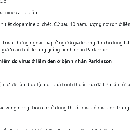
tuổi
opamine càng giảm.
ron tiết dopamine bị chết. Cứ sau 10 năm, lượng nơ ron ở li
ố triệu chứng ngoại tháp ở người già không đỡ khi dùng L-
 người cao tuổi không giống bệnh nhân Parkinson.
nhiễm do virus ở liềm đen ở bệnh nhân Parkinson
n lợi để làm bộc lộ một quá trình thoái hóa đã tiềm ẩn từ lâ
các vùng nông thôn có sử dụng thuốc diệt cỏ,diệt côn trùng