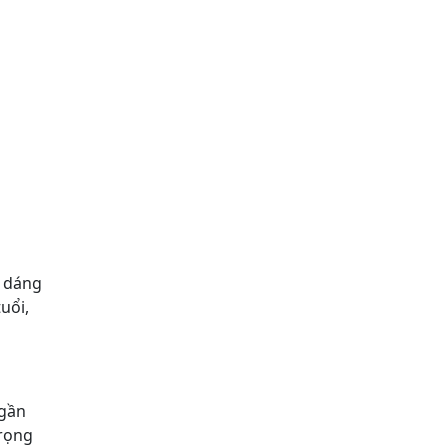
à dáng
uổi,
 gần
trọng