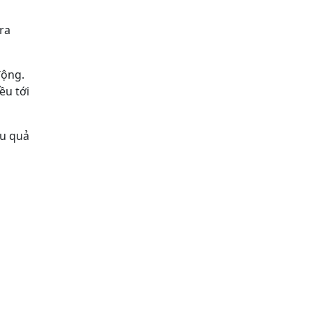
ra
động.
ều tới
ậu quả