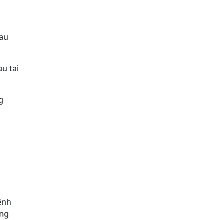
sau
au tai
g
ệnh
ạng