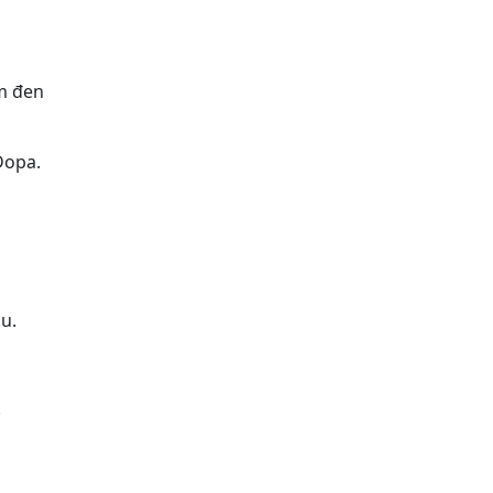
ềm đen
Dopa.
u.
.