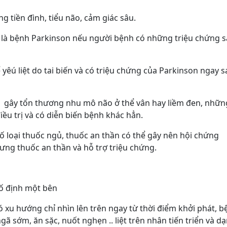
 tiền đình, tiểu não, cảm giác sâu.
ận là bệnh Parkinson nếu người bệnh có những triệu chứng 
yêú liệt do tai biến và có triệu chứng của Parkinson ngay s
ão gây tổn thương nhu mô não ở thể vân hay liềm đen, nhữn
u trị và có diễn biến bệnh khác hẳn.
số loại thuốc ngủ, thuốc an thần có thể gây nên hội chứng
ngưng thuốc an thần và hỗ trợ triệu chứng.
cố định một bên
 xu hướng chỉ nhìn lên trên ngay từ thời điểm khởi phát, b
ã sớm, ăn sặc, nuốt nghẹn .. liệt trên nhân tiến triển và d