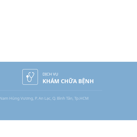
DỊCH VỤ
KHÁM CHỮA BỆNH
Nam Hùng Vương, P. An Lạc, Q. Bình Tân, Tp.HCM