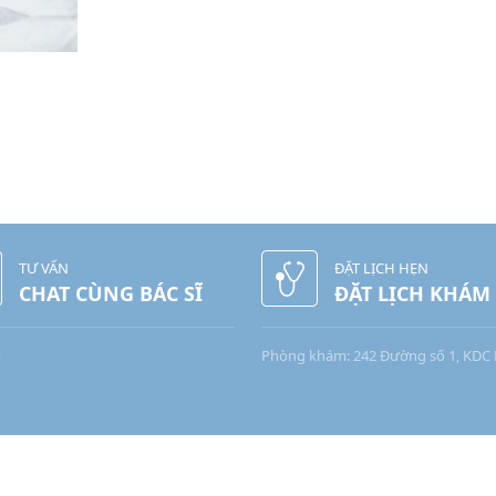
TƯ VẤN
ĐẶT LỊCH HẸN
CHAT CÙNG BÁC SĨ
ĐẶT LỊCH KHÁM
m
Phòng khám: 242 Đường số 1, KDC 