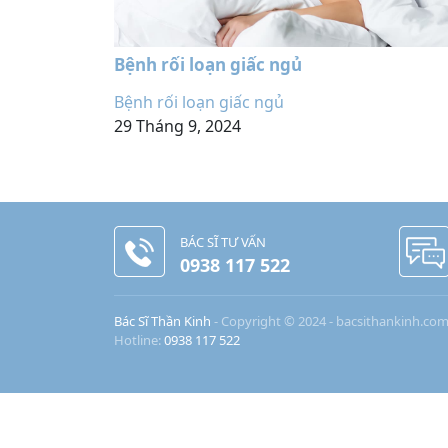
Bệnh rối loạn giấc ngủ
Bệnh rối loạn giấc ngủ
29 Tháng 9, 2024
BÁC SĨ TƯ VẤN
0938 117 522
Bác Sĩ Thần Kinh
- Copyright © 2024 - bacsithankinh.co
Hotline:
0938 117 522