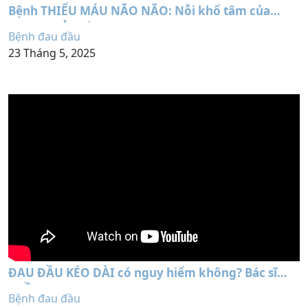
Bệnh THIỂU MÁU NÃO NÃO: Nỗi khổ tâm của
người TRẺ tuổi
Bệnh đau đầu
23 Tháng 5, 2025
ĐAU ĐẦU KÉO DÀI có nguy hiểm không? Bác sĩ
THẦN KINH nói gì ?
Bệnh đau đầu