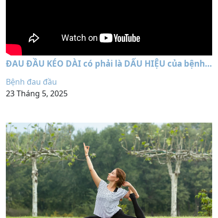
ĐAU ĐẦU KÉO DÀI có phải là DẤU HIỆU của bệnh
lý nghiêm trọng?
Bệnh đau đầu
23 Tháng 5, 2025