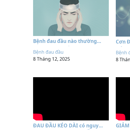
Bệnh đau đầu nào thường
Cơn Đ
xuyên gặp nhất
Nửa Đ
Bệnh đau đầu
Bệnh 
Hiệu 
8 Tháng 12, 2025
8 Thán
ĐAU ĐẦU KÉO DÀI có nguy
GIẢM