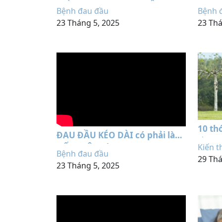
hiểm không? Bác sĩ THẦN
Tại N
Bệnh đau đầu
Bệnh 
KINH nói gì ?
23 Tháng 5, 2025
23 Thá
10 th
ĐAU ĐẦU KÉO DÀI có phải là
cần c
DẤU HIỆU của bệnh lý nghiêm
Kiến t
Bệnh đau đầu
29 Thá
trọng?
23 Tháng 5, 2025