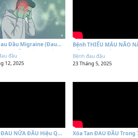
au Đầu Migraine (Đau
Bệnh THIỂU MÁU NÃO N
ầu): Diễn Biến Và Dấu
Nỗi khổ tâm của người T
đau đầu
Bệnh đau đầu
Bạn Cần Biết
tuổi
g 12, 2025
23 Tháng 5, 2025
 ĐAU NỬA ĐẦU Hiệu Quả
Xóa Tan ĐAU ĐẦU Trong 