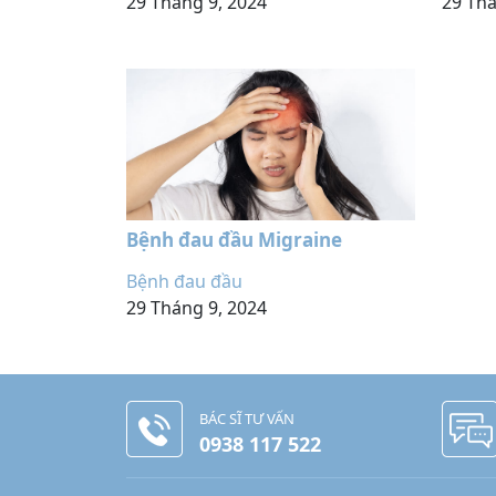
29 Tháng 9, 2024
29 Thá
Bệnh đau đầu Migraine
Bệnh đau đầu
29 Tháng 9, 2024
BÁC SĨ TƯ VẤN
0938 117 522